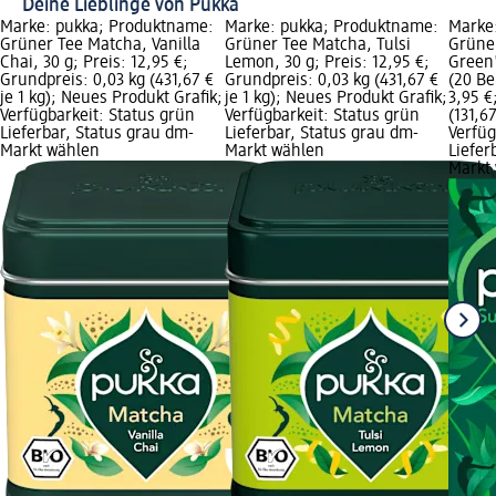
Deine Lieblinge von Pukka
Marke: pukka; Produktname:
Marke: pukka; Produktname:
Marke
Grüner Tee Matcha, Vanilla
Grüner Tee Matcha, Tulsi
Grüne
Chai, 30 g; Preis: 12,95 €;
Lemon, 30 g; Preis: 12,95 €;
Green
Grundpreis: 0,03 kg (431,67 €
Grundpreis: 0,03 kg (431,67 €
(20 Be
je 1 kg); Neues Produkt Grafik;
je 1 kg); Neues Produkt Grafik;
3,95 €
Verfügbarkeit: Status grün
Verfügbarkeit: Status grün
(131,67
Lieferbar, Status grau dm-
Lieferbar, Status grau dm-
Verfüg
Markt wählen
Markt wählen
Liefer
Markt