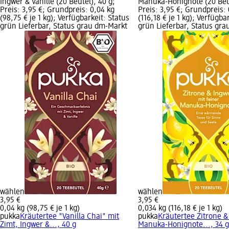
Ingwer & Vanille (20 Beutel), 40 g;
Manuka-Honignote (20 Beut
Preis: 3,95 €; Grundpreis: 0,04 kg
Preis: 3,95 €; Grundpreis:
(98,75 € je 1 kg); Verfügbarkeit: Status
(116,18 € je 1 kg); Verfügba
grün Lieferbar, Status grau dm-Markt
grün Lieferbar, Status gr
wählen
wählen
3,95 €
3,95 €
0,04 kg (98,75 € je 1 kg)
0,034 kg (116,18 € je 1 kg)
pukka
Kräutertee "Vanilla Chai" mit
pukka
Kräutertee Zitrone &
Zimt, Ingwer &..., 40 g
Manuka-Honignote..., 34 g