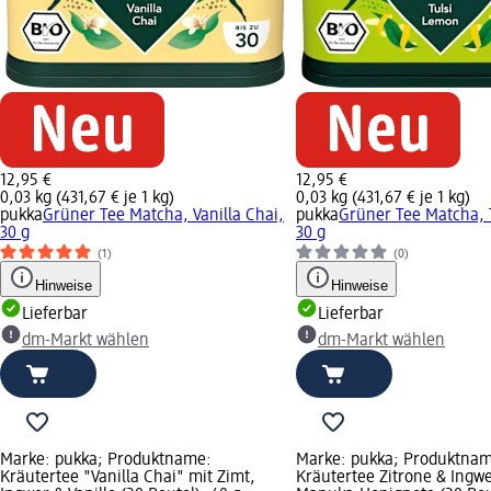
12,95 €
12,95 €
0,03 kg (431,67 € je 1 kg)
0,03 kg (431,67 € je 1 kg)
pukka
Grüner Tee Matcha, Vanilla Chai,
pukka
Grüner Tee Matcha, 
30 g
30 g
(1)
(0)
Hinweise
Hinweise
Lieferbar
Lieferbar
dm-Markt wählen
dm-Markt wählen
Marke: pukka; Produktname:
Marke: pukka; Produktna
Kräutertee "Vanilla Chai" mit Zimt,
Kräutertee Zitrone & Ingwe