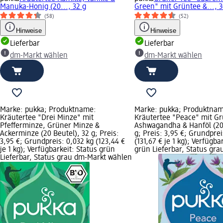
Manuka-Honig (20..., 32 g
Green" mit Grüntee &..., 3
(58)
(52)
Hinweise
Hinweise
Lieferbar
Lieferbar
dm-Markt wählen
dm-Markt wählen
Marke: pukka; Produktname:
Marke: pukka; Produktna
Kräutertee "Drei Minze" mit
Kräutertee "Peace" mit G
Pfefferminze, Grüner Minze &
Ashwagandha & Hanföl (20 
Ackerminze (20 Beutel), 32 g; Preis:
g; Preis: 3,95 €; Grundprei
3,95 €; Grundpreis: 0,032 kg (123,44 €
(131,67 € je 1 kg); Verfügba
je 1 kg); Verfügbarkeit: Status grün
grün Lieferbar, Status gr
Lieferbar, Status grau dm-Markt wählen