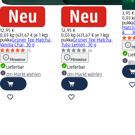
3,95 €
0,03 kg
pukka
Match
12,95 €
12,95 €
&..., 3
0,03 kg (431,67 € je 1 kg)
0,03 kg (431,67 € je 1 kg)
pukka
Grüner Tee Matcha,
pukka
Grüner Tee Matcha,
Vanilla Chai, 30 g
Tulsi Lemon, 30 g
H
(1)
(0)
Lie
Hinweise
Hinweise
dm
Lieferbar
Lieferbar
dm-Markt wählen
dm-Markt wählen