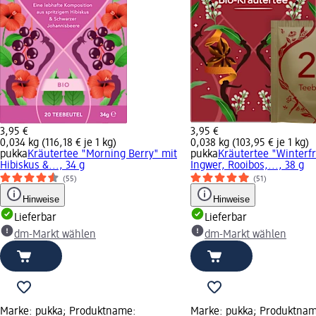
3,95 €
3,95 €
0,034 kg (116,18 € je 1 kg)
0,038 kg (103,95 € je 1 kg)
pukka
Kräutertee "Morning Berry" mit
pukka
Kräutertee "Winterf
Hibiskus &..., 34 g
Ingwer, Rooibos,..., 38 g
(55)
(51)
Hinweise
Hinweise
Lieferbar
Lieferbar
dm-Markt wählen
dm-Markt wählen
Marke: pukka; Produktname:
Marke: pukka; Produktna