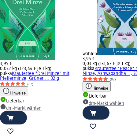
wählen
3,95 €
3,95 €
0,03 kg (131,67 € je 1 kg)
0,032 kg (123,44 € je 1 kg)
pukka
Kräutertee "Peace" 
pukka
Kräutertee "Drei Minze" mit
Minze, Ashwagandha..., 3
Pfefferminze, Grüner..., 32 g
(82)
(67)
Hinweise
Hinweise
Lieferbar
Lieferbar
dm-Markt wählen
dm-Markt wählen