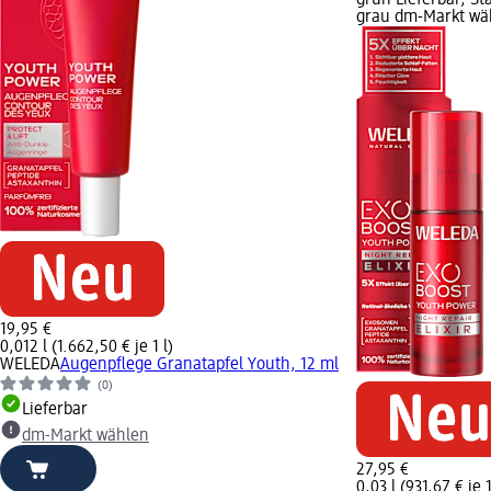
grün Lieferbar, St
grau dm-Markt wä
19,95 €
0,012 l (1.662,50 € je 1 l)
WELEDA
Augenpflege Granatapfel Youth, 12 ml
(0)
Lieferbar
dm-Markt wählen
27,95 €
0,03 l (931,67 € je 1