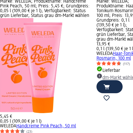
Marke: WELEDA; Produktname: Handcreme
Marke: WELEDA;
Pink Peach, 50 ml; Preis: 5,45 €; Grundpreis:
Produktname: Haa
0,05 l (109,00 € je 1 l); Verfügbarkeit: Status
Tonikum Rosmarin
grün Lieferbar, Status grau dm-Markt wählen
100 ml; Preis: 13,9
Grundpreis: 0,1 l
(139,50 € je 1 l);
Verfügbarkeit: Sta
grün Lieferbar, St
grau dm-Markt wä
13,95 €
0,1 l (139,50 € je 1 
WELEDA
Haar-Ton
Rosmarin, 100 ml
(117)
Lieferbar
dm-Markt wähl
5,45 €
0,05 l (109,00 € je 1 l)
WELEDA
Handcreme Pink Peach, 50 ml
(23)