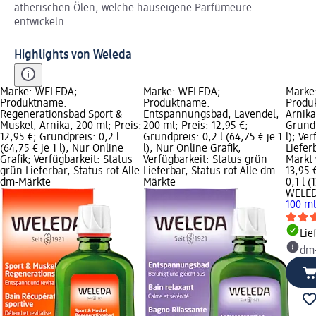
ätherischen Ölen, welche hauseigene Parfümeure
entwickeln.
Highlights von Weleda
Marke: WELEDA;
Marke: WELEDA;
Marke
Produktname:
Produktname:
Produ
Regenerationsbad Sport &
Entspannungsbad, Lavendel,
Arnika
Muskel, Arnika, 200 ml; Preis:
200 ml; Preis: 12,95 €;
Grundp
12,95 €; Grundpreis: 0,2 l
Grundpreis: 0,2 l (64,75 € je 1
l); Ve
(64,75 € je 1 l); Nur Online
l); Nur Online Grafik;
Liefer
Grafik; Verfügbarkeit: Status
Verfügbarkeit: Status grün
Markt
grün Lieferbar, Status rot Alle
Lieferbar, Status rot Alle dm-
13,95 
dm-Märkte
Märkte
0,1 l (
WELE
100 m
Lie
dm