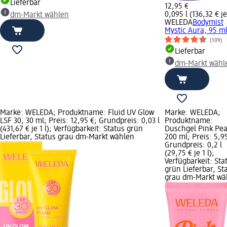
Lieferbar
12,95 €
0,095 l (136,32 € je 
dm-Markt wählen
WELEDA
Bodymist
Mystic Aura, 95 m
(109)
Lieferbar
dm-Markt wähl
Marke: WELEDA; Produktname: Fluid UV Glow
Marke: WELEDA;
LSF 30, 30 ml; Preis: 12,95 €; Grundpreis: 0,03 l
Produktname:
(431,67 € je 1 l); Verfügbarkeit: Status grün
Duschgel Pink Pe
Lieferbar, Status grau dm-Markt wählen
200 ml; Preis: 5,9
Grundpreis: 0,2 l
(29,75 € je 1 l);
Verfügbarkeit: Sta
grün Lieferbar, St
grau dm-Markt wä