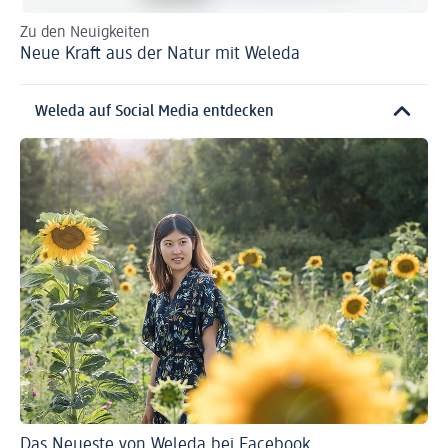
Zu den Neuigkeiten
Zu
Neue Kraft aus der Natur mit Weleda
In
Weleda auf Social Media entdecken
Das Neueste von Weleda bei Facebook
In