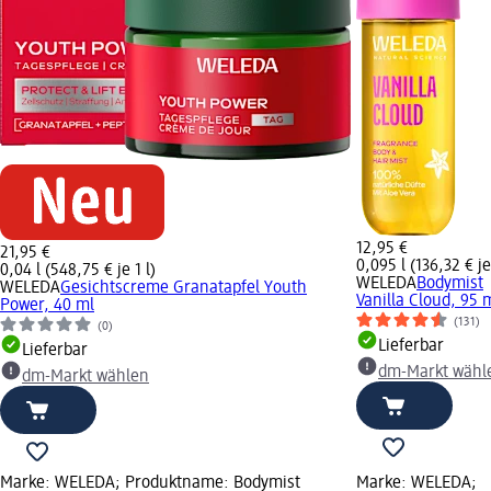
12,95 €
21,95 €
0,095 l (136,32 € je 
0,04 l (548,75 € je 1 l)
WELEDA
Bodymist
WELEDA
Gesichtscreme Granatapfel Youth
Vanilla Cloud, 95 
Power, 40 ml
(131)
(0)
Lieferbar
Lieferbar
dm-Markt wähl
dm-Markt wählen
Marke: WELEDA; Produktname: Bodymist
Marke: WELEDA;