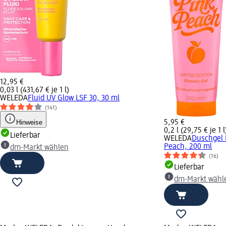
12,95 €
0,03 l (431,67 € je 1 l)
WELEDA
Fluid UV Glow LSF 30, 30 ml
(141)
Hinweise
5,95 €
0,2 l (29,75 € je 1 l
Lieferbar
WELEDA
Duschgel 
Peach, 200 ml
dm-Markt wählen
(16)
Lieferbar
dm-Markt wähl