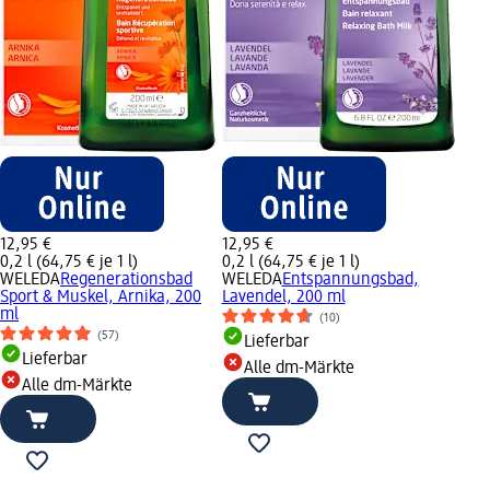
12,95 €
12,95 €
0,2 l (64,75 € je 1 l)
0,2 l (64,75 € je 1 l)
WELEDA
Regenerationsbad
WELEDA
Entspannungsbad,
Sport & Muskel, Arnika, 200
Lavendel, 200 ml
ml
(10)
(57)
Lieferbar
Lieferbar
Alle dm-Märkte
Alle dm-Märkte