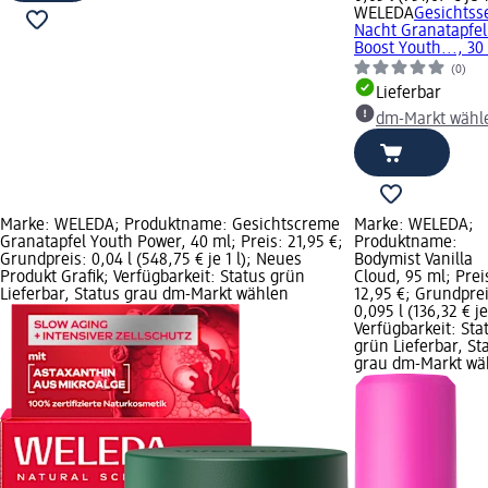
WELEDA
Gesichts
Nacht Granatapfe
Boost Youth..., 30
(0)
Lieferbar
dm-Markt wähl
Marke: WELEDA; Produktname: Gesichtscreme
Marke: WELEDA;
Granatapfel Youth Power, 40 ml; Preis: 21,95 €;
Produktname:
Grundpreis: 0,04 l (548,75 € je 1 l); Neues
Bodymist Vanilla
Produkt Grafik; Verfügbarkeit: Status grün
Cloud, 95 ml; Prei
Lieferbar, Status grau dm-Markt wählen
12,95 €; Grundprei
0,095 l (136,32 € je 
Verfügbarkeit: Sta
grün Lieferbar, St
grau dm-Markt wä