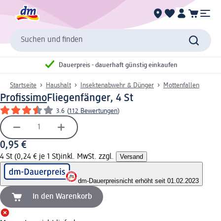
Suchen und finden
Dauerpreis - dauerhaft günstig einkaufen
Startseite
Haushalt
Insektenabwehr & Dünger
Mottenfallen
Profissimo
Fliegenfänger, 4 St
3.6
(
112 Bewertungen
)
0,95 €
4 St (0,24 € je 1 St)
inkl. MwSt. zzgl.
Versand
dm-Dauerpreis
nicht erhöht seit 01.02.2023
In den Warenkorb