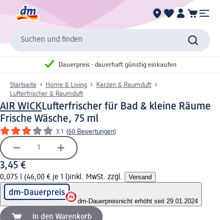
Suchen und finden
Dauerpreis - dauerhaft günstig einkaufen
Startseite
Home & Living
Kerzen & Raumduft
Lufterfrischer & Raumduft
AIR WICK
Lufterfrischer für Bad & kleine Räume
Frische Wäsche, 75 ml
3.1
(
60 Bewertungen
)
3,45 €
0,075 l (46,00 € je 1 l)
inkl. MwSt. zzgl.
Versand
dm-Dauerpreis
nicht erhöht seit 29.01.2024
In den Warenkorb