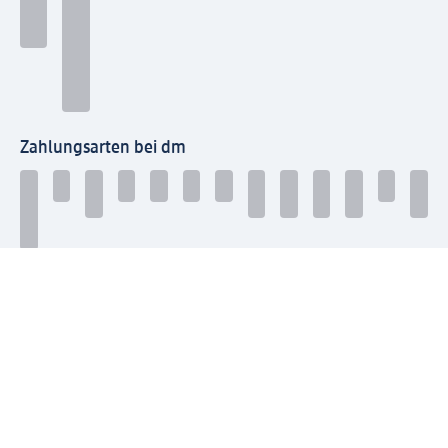
Zahlungsarten bei dm
Bei dm-med können die Zahlungsarten abweichen.
Mit dm verbinden
Jetzt die dm-App herunterladen