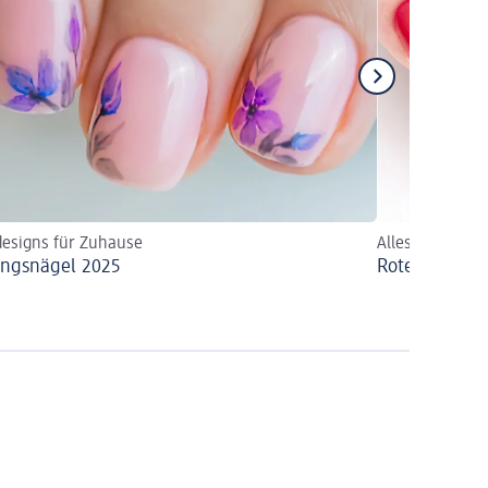
esigns für Zuhause
Alles zum Nage
ingsnägel 2025
Rote Nägel