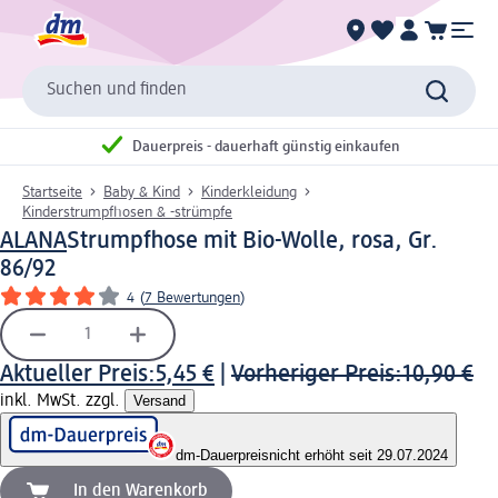
Suchen und finden
Dauerpreis - dauerhaft günstig einkaufen
Startseite
Baby & Kind
Kinderkleidung
Kinderstrumpfhosen & -strümpfe
ALANA
Strumpfhose mit Bio-Wolle, rosa, Gr.
86/92
4
(
7 Bewertungen
)
Aktueller Preis:
5,45 €
|
Vorheriger Preis:
10,90 €
inkl. MwSt. zzgl.
Versand
dm-Dauerpreis
nicht erhöht seit 29.07.2024
In den Warenkorb