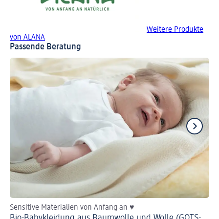
Weitere Produkte
von ALANA
Passende Beratung
Sensitive Materialien von Anfang an ♥
Mi
Bio-Babykleidung aus Baumwolle und Wolle (GOTS-
Di