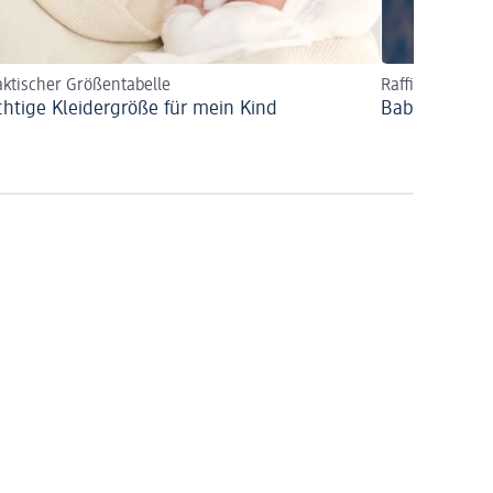
aktischer Größentabelle
Raffinierte Fle
ichtige Kleidergröße für mein Kind
Babykleidung