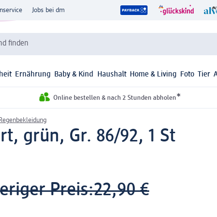
nservice
Jobs bei dm
d finden
heit
Ernährung
Baby & Kind
Haushalt
Home & Living
Foto
Tier
*
Online bestellen & nach 2 Stunden abholen
 Regenbekleidung
t, grün, Gr. 86/92, 1 St
eriger Preis:
22,90 €