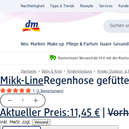
Nachhaltigkeit
Tipps & Trends
Rezepte
Services
Kunde
Suchen un
Neu
Marken
Make-up
Pflege & Parfum
Haare
Gesund
Kostenloser Versand ab 59 € mit dm-Konto
Startseite
Baby & Kind
Kinderkleidung
Kinder Outdoor- &
Mikk-Line
Regenhose gefütter
5
(
2 Bewertungen
)
Aktueller Preis:
11,45 €
|
Vorh
inkl. MwSt. zzgl.
Versand