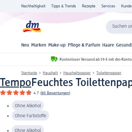
Nachhaltigkeit
Tipps & Trends
Rezepte
Services
Kunde
Suchen un
Neu
Marken
Make-up
Pflege & Parfum
Haare
Gesund
Kostenloser Versand ab 59 € mit dm-Konto
Startseite
Haushalt
Haushaltspapier
Toilettenpapier
Tempo
Feuchtes Toilettenpap
4.7
(
80 Bewertungen
)
Ohne Alkohol
Ohne Farbstoffe
Ohne Alkohol