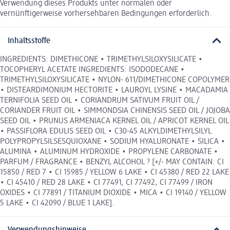
Verwendung dieses Produkts unter normalen oder
vernünftigerweise vorhersehbaren Bedingungen erforderlich.
Inhaltsstoffe
INGREDIENTS: DIMETHICONE • TRIMETHYLSILOXYSILICATE •
TOCOPHERYL ACETATE INGREDIENTS: ISODODECANE •
TRIMETHYLSILOXYSILICATE • NYLON- 611/DIMETHICONE COPOLYMER
• DISTEARDIMONIUM HECTORITE • LAUROYL LYSINE • MACADAMIA
TERNIFOLIA SEED OIL • CORIANDRUM SATIVUM FRUIT OIL /
CORIANDER FRUIT OIL • SIMMONDSIA CHINENSIS SEED OIL / JOJOBA
SEED OIL • PRUNUS ARMENIACA KERNEL OIL / APRICOT KERNEL OIL
• PASSIFLORA EDULIS SEED OIL • C30-45 ALKYLDIMETHYLSILYL
POLYPROPYLSILSESQUIOXANE • SODIUM HYALURONATE • SILICA •
ALUMINA • ALUMINUM HYDROXIDE • PROPYLENE CARBONATE •
PARFUM / FRAGRANCE • BENZYL ALCOHOL ? [+/- MAY CONTAIN: CI
15850 / RED 7 • CI 15985 / YELLOW 6 LAKE • CI 45380 / RED 22 LAKE
• CI 45410 / RED 28 LAKE • CI 77491, CI 77492, CI 77499 / IRON
OXIDES • CI 77891 / TITANIUM DIOXIDE • MICA • CI 19140 / YELLOW
5 LAKE • CI 42090 / BLUE 1 LAKE].