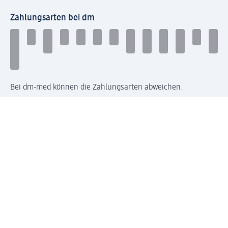
Zahlungsarten bei dm
Bei dm-med können die Zahlungsarten abweichen.
Mit dm verbinden
Jetzt die dm-App herunterladen
Impressum dm
Datenschutz dm