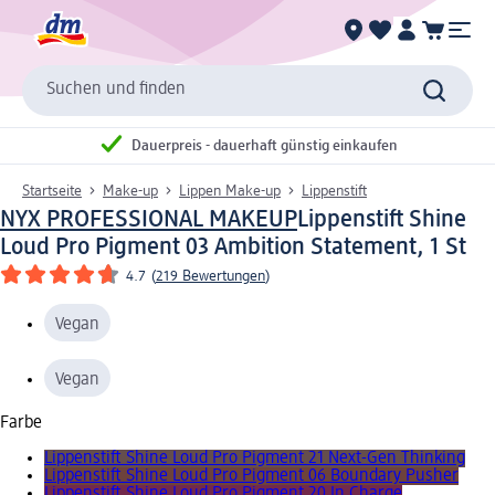
Suchen und finden
Dauerpreis - dauerhaft günstig einkaufen
Startseite
Make-up
Lippen Make-up
Lippenstift
NYX PROFESSIONAL MAKEUP
Lippenstift Shine
Loud Pro Pigment 03 Ambition Statement, 1 St
4.7
(
219 Bewertungen
)
Vegan
Vegan
Farbe
Lippenstift Shine Loud Pro Pigment 21 Next-Gen Thinking
Lippenstift Shine Loud Pro Pigment 06 Boundary Pusher
Lippenstift Shine Loud Pro Pigment 20 In Charge