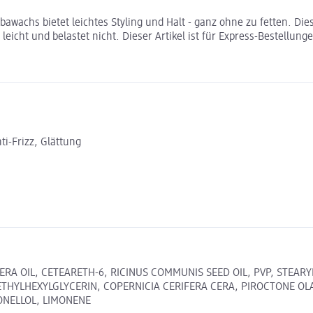
chs bietet leichtes Styling und Halt - ganz ohne zu fetten. Diese
 leicht und belastet nicht. Dieser Artikel ist für Express-Bestellu
ti-Frizz, Glättung
IFERA OIL, CETEARETH-6, RICINUS COMMUNIS SEED OIL, PVP, STE
THYLHEXYLGLYCERIN, COPERNICIA CERIFERA CERA, PIROCTONE OL
ONELLOL, LIMONENE