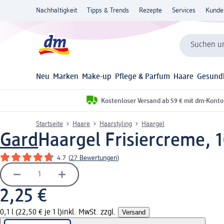
Nachhaltigkeit
Tipps & Trends
Rezepte
Services
Kunde
Suchen un
Neu
Marken
Make-up
Pflege & Parfum
Haare
Gesund
Kostenloser Versand ab 59 € mit dm-Konto
Startseite
Haare
Haarstyling
Haargel
Gard
Haargel Frisiercreme, 
4.7
(
27 Bewertungen
)
2,25 €
0,1 l (22,50 € je 1 l)
inkl. MwSt. zzgl.
Versand