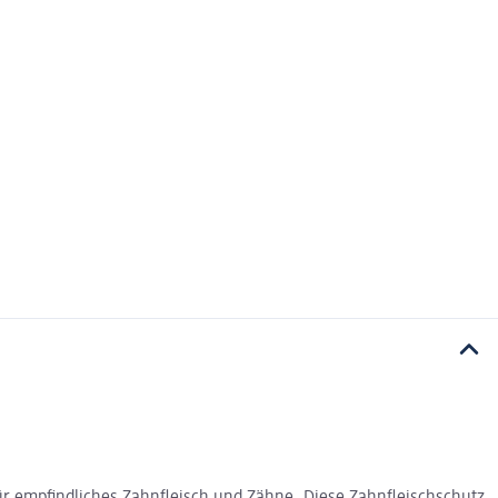
ür empfindliches Zahnfleisch und Zähne. Diese Zahnfleischschutz