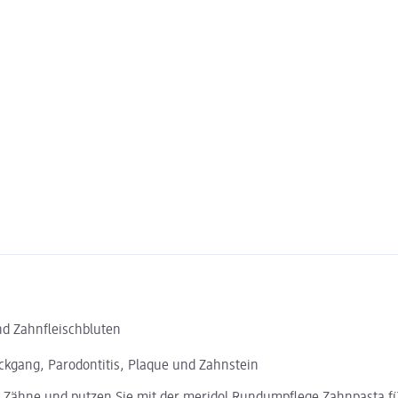
d Zahnfleischbluten
ückgang, Parodontitis, Plaque und Zahnstein
nd Zähne und putzen Sie mit der meridol Rundumpflege Zahnpasta f