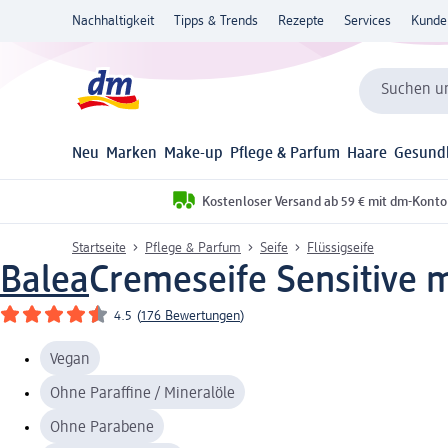
Nachhaltigkeit
Tipps & Trends
Rezepte
Services
Kunde
Suchen un
Neu
Marken
Make-up
Pflege & Parfum
Haare
Gesund
Kostenloser Versand ab 59 € mit dm-Konto
Startseite
Pflege & Parfum
Seife
Flüssigseife
Balea
Cremeseife Sensitive m
4.5
(
176 Bewertungen
)
Vegan
Ohne Paraffine / Mineralöle
Ohne Parabene