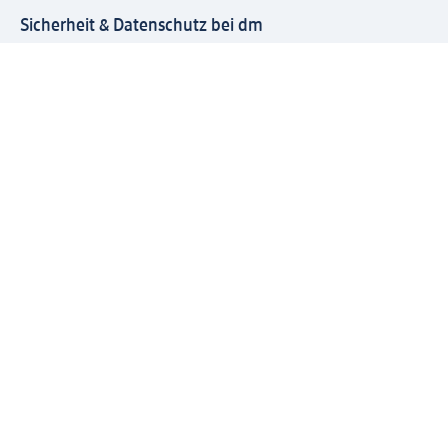
Sicherheit & Datenschutz bei dm
Zahlungsarten bei dm
Bei dm-med können die Zahlungsarten abweichen.
Mit dm verbinden