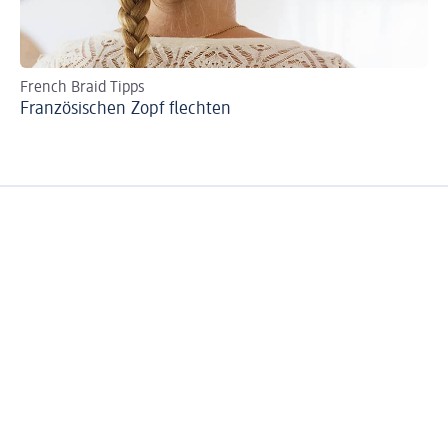
French Braid Tipps
De
Französischen Zopf flechten
Me