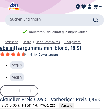
Suchen und finden
Dauerpreis - dauerhaft günstig einkaufen
Startseite
Haare
Haar-Accessoires
Haargummi
ebelin
Haargummis mini blond, 18 St
4.6
(
54 Bewertungen
)
Vegan
Vegan
Aktueller Preis:
0,95 €
|
Vorheriger Preis:
1,95 €
18 St (0,05 € je 1 St)
inkl. MwSt. zzgl.
Versand