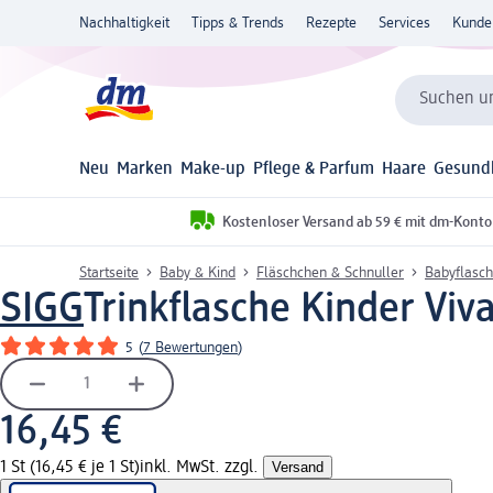
Nachhaltigkeit
Tipps & Trends
Rezepte
Services
Kunde
Suchen un
Neu
Marken
Make-up
Pflege & Parfum
Haare
Gesund
Kostenloser Versand ab 59 € mit dm-Konto
Startseite
Baby & Kind
Fläschchen & Schnuller
Babyflasch
SIGG
Trinkflasche Kinder Viva
5
(
7 Bewertungen
)
16,45 €
1 St (16,45 € je 1 St)
inkl. MwSt. zzgl.
Versand