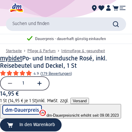
Suchen und finden
Dauerpreis - dauerhaft günstig einkaufen
Startseite
Pflege & Parfum
Intimpflege & -gesundheit
mybidet
Po- und Intimdusche Rosé, inkl.
Reisebeutel und Deckel, 1 St
4.9
(
179 Bewertungen
)
14,95 €
1 St (14,95 € je 1 St)
inkl. MwSt. zzgl.
Versand
dm-Dauerpreis
nicht erhöht seit 09.08.2023
In den Warenkorb