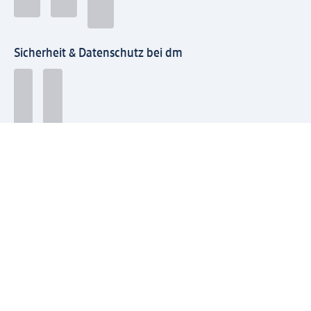
Sicherheit & Datenschutz bei dm
Zahlungsarten bei dm
Bei dm-med können die Zahlungsarten abweichen.