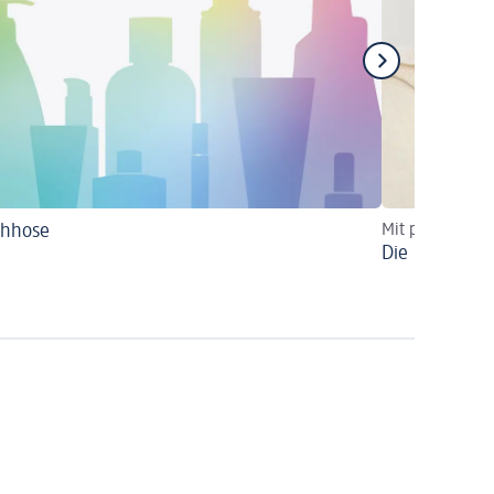
chhose
Mit praktische
Die richtige 