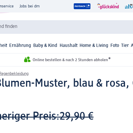
nservice
Jobs bei dm
d finden
heit
Ernährung
Baby & Kind
Haushalt
Home & Living
Foto
Tier
*
Online bestellen & nach 2 Stunden abholen
 Regenbekleidung
umen-Muster, blau & rosa, G
eriger Preis:
29,90 €