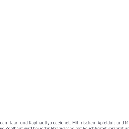
den Haar- und Kopfhauttyp geeignet. Mit frischem Apfelduft und M
e Kopfhaut wird bei jeder Haarwäsche mit Feuchtigkeit versorgt 