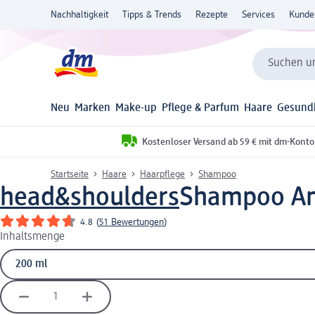
Nachhaltigkeit
Tipps & Trends
Rezepte
Services
Kunde
Suchen un
Neu
Marken
Make-up
Pflege & Parfum
Haare
Gesund
Kostenloser Versand ab 59 € mit dm-Konto
Startseite
Haare
Haarpflege
Shampoo
head&shoulders
Shampoo Ant
4.8
(
51 Bewertungen
)
Inhaltsmenge