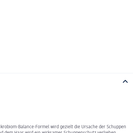
ikrobiom-Balance-Formel wird gezielt die Ursache der Schuppen
und dem Haar wird ein wirksamer Schuppenschutz verliehen.