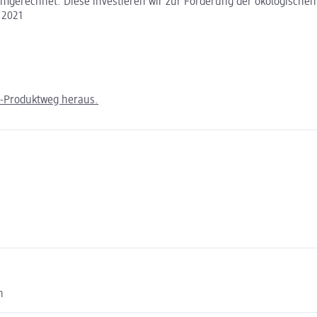
gerechnet. Diese investieren wir zur Förderung der ökologischen V
 2021
m-Produktweg heraus.
n