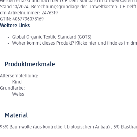
werden erfasst und nach dem CE Delft Standard in Umweltkosten um
Stand 10/2024; Berechnungsgrundlage der Umweltkosten: CE-Delft
dm-Artikelnummer: 2476319
GTIN: 4067796078169
Weitere Links
Global Organic Textile Standard (GOTS)
Woher kommt dieses Produkt? Klicke hier und finde es im d
Produktmerkmale
Altersempfehlung:
Kind
Grundfarbe:
Weiss
Material
95% Baumwolle (aus kontrolliert biologischem Anbau) , 5% Elastha