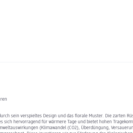
hren
durch sein verspieltes Design und das florale Muster. Die zarten
es sich hervorragend für wärmere Tage und bietet hohen Tragekomfo
n Umweltauswirkungen (Klimawandel (CO2), Überdüngung, Versauer