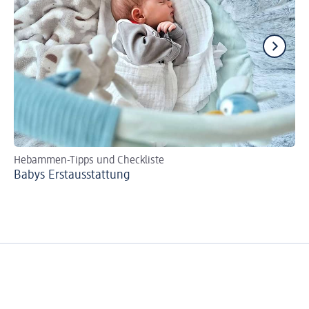
Hebammen-Tipps und Checkliste
Se
Babys Erst­aus­stattung
Bi
zer