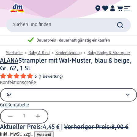
Suchen und finden
Dauerpreis - dauerhaft günstig einkaufen
Startseite
Baby & Kind
Kinderkleidung
Baby Bodys & Strampler
ALANA
Strampler mit Wal-Muster, blau & beige,
Gr. 62, 1 St
5
(
1 Bewertung
)
Konfektionsgröße
Größentabelle
Aktueller Preis:
4,45 €
|
Vorheriger Preis:
8,90 €
inkl. MwSt. zzgl.
Versand