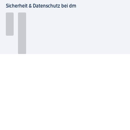
Sicherheit & Datenschutz bei dm
Zahlungsarten bei dm
Bei dm-med können die Zahlungsarten abweichen.
Mit dm verbinden