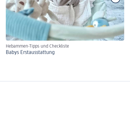
Hebammen-Tipps und Checkliste
Mi
Babys Erst­aus­stattung
Di