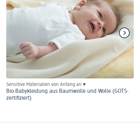
Sensitive Materialien von Anfang an ♥
He
Bio-Babykleidung aus Baumwolle und Wolle (GOTS-
Ba
zertifiziert)