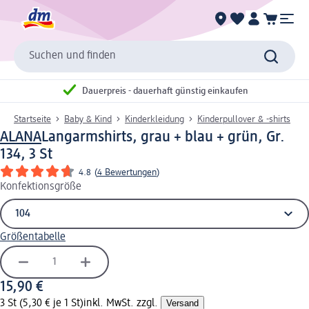
Suchen und finden
Dauerpreis - dauerhaft günstig einkaufen
Startseite
Baby & Kind
Kinderkleidung
Kinderpullover & -shirts
ALANA
Langarmshirts, grau + blau + grün, Gr.
134, 3 St
4.8
(
4 Bewertungen
)
Konfektionsgröße
Größentabelle
15,90 €
3 St (5,30 € je 1 St)
inkl. MwSt. zzgl.
Versand