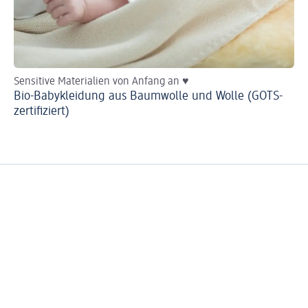
Sensitive Materialien von Anfang an ♥
Mi
Bio-Babykleidung aus Baumwolle und Wolle (GOTS-
Di
zertifiziert)