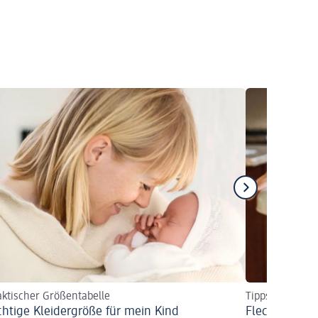
aktischer Größentabelle
Tipps für einfa
ichtige Kleidergröße für mein Kind
Flecken aus 