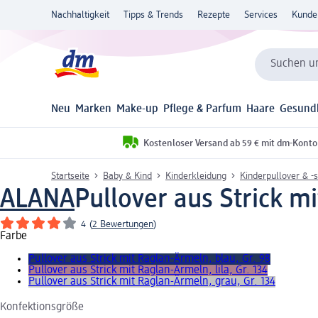
Nachhaltigkeit
Tipps & Trends
Rezepte
Services
Kunde
Suchen un
Neu
Marken
Make-up
Pflege & Parfum
Haare
Gesund
Kostenloser Versand ab 59 € mit dm-Konto
Startseite
Baby & Kind
Kinderkleidung
Kinderpullover & -s
ALANA
Pullover aus Strick mi
4
(
2 Bewertungen
)
Farbe
Pullover aus Strick mit Raglan-Ärmeln, blau, Gr. 98
Pullover aus Strick mit Raglan-Ärmeln, lila, Gr. 134
Pullover aus Strick mit Raglan-Ärmeln, grau, Gr. 134
Konfektionsgröße