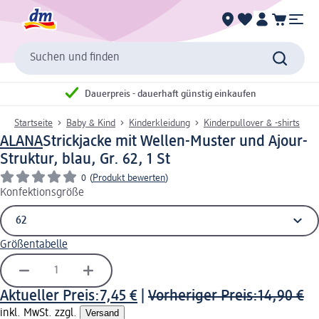
Suchen und finden
Dauerpreis - dauerhaft günstig einkaufen
Startseite
Baby & Kind
Kinderkleidung
Kinderpullover & -shirts
ALANA
Strickjacke mit Wellen-Muster und Ajour-
Struktur, blau, Gr. 62, 1 St
0
(
Produkt bewerten
)
Konfektionsgröße
Größentabelle
Aktueller Preis:
7,45 €
|
Vorheriger Preis:
14,90 €
inkl. MwSt. zzgl.
Versand