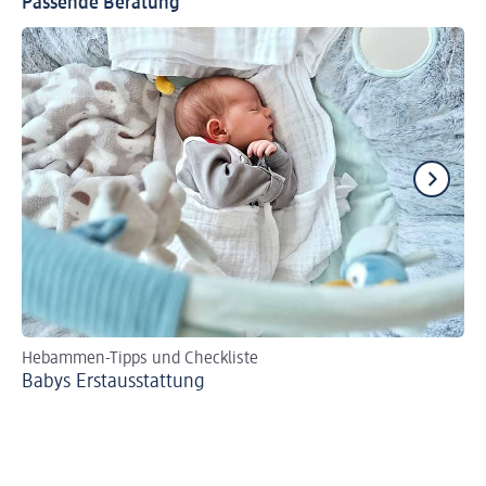
Passende Beratung
Hebammen-Tipps und Checkliste
Se
Babys Erst­aus­stattung
Bi
zer