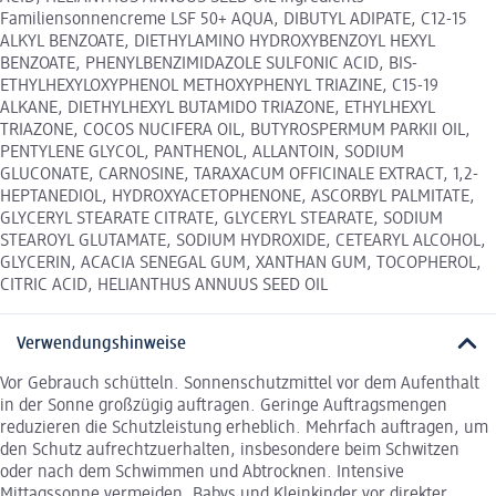
Familiensonnencreme LSF 50+ AQUA, DIBUTYL ADIPATE, C12-15
ALKYL BENZOATE, DIETHYLAMINO HYDROXYBENZOYL HEXYL
BENZOATE, PHENYLBENZIMIDAZOLE SULFONIC ACID, BIS-
ETHYLHEXYLOXYPHENOL METHOXYPHENYL TRIAZINE, C15-19
ALKANE, DIETHYLHEXYL BUTAMIDO TRIAZONE, ETHYLHEXYL
TRIAZONE, COCOS NUCIFERA OIL, BUTYROSPERMUM PARKII OIL,
PENTYLENE GLYCOL, PANTHENOL, ALLANTOIN, SODIUM
GLUCONATE, CARNOSINE, TARAXACUM OFFICINALE EXTRACT, 1,2-
HEPTANEDIOL, HYDROXYACETOPHENONE, ASCORBYL PALMITATE,
GLYCERYL STEARATE CITRATE, GLYCERYL STEARATE, SODIUM
STEAROYL GLUTAMATE, SODIUM HYDROXIDE, CETEARYL ALCOHOL,
GLYCERIN, ACACIA SENEGAL GUM, XANTHAN GUM, TOCOPHEROL,
CITRIC ACID, HELIANTHUS ANNUUS SEED OIL
Verwendungshinweise
Vor Gebrauch schütteln. Sonnenschutzmittel vor dem Aufenthalt
in der Sonne großzügig auftragen. Geringe Auftragsmengen
reduzieren die Schutzleistung erheblich. Mehrfach auftragen, um
den Schutz aufrechtzuerhalten, insbesondere beim Schwitzen
oder nach dem Schwimmen und Abtrocknen. Intensive
Mittagssonne vermeiden. Babys und Kleinkinder vor direkter