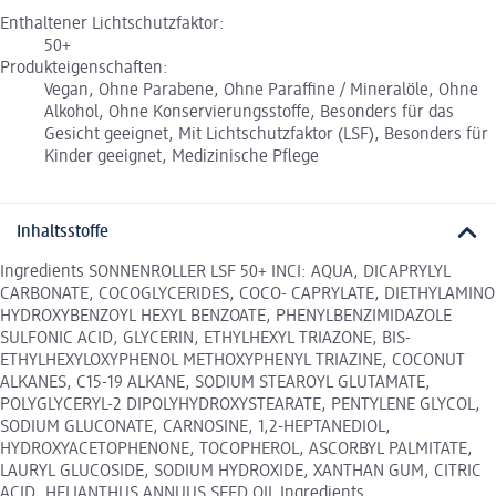
Enthaltener Lichtschutzfaktor:
50+
Produkteigenschaften:
Vegan, Ohne Parabene, Ohne Paraffine / Mineralöle, Ohne
Alkohol, Ohne Konservierungsstoffe, Besonders für das
Gesicht geeignet, Mit Lichtschutzfaktor (LSF), Besonders für
Kinder geeignet, Medizinische Pflege
Inhaltsstoffe
Ingredients SONNENROLLER LSF 50+ INCI: AQUA, DICAPRYLYL
CARBONATE, COCOGLYCERIDES, COCO- CAPRYLATE, DIETHYLAMINO
HYDROXYBENZOYL HEXYL BENZOATE, PHENYLBENZIMIDAZOLE
SULFONIC ACID, GLYCERIN, ETHYLHEXYL TRIAZONE, BIS-
ETHYLHEXYLOXYPHENOL METHOXYPHENYL TRIAZINE, COCONUT
ALKANES, C15-19 ALKANE, SODIUM STEAROYL GLUTAMATE,
POLYGLYCERYL-2 DIPOLYHYDROXYSTEARATE, PENTYLENE GLYCOL,
SODIUM GLUCONATE, CARNOSINE, 1,2-HEPTANEDIOL,
HYDROXYACETOPHENONE, TOCOPHEROL, ASCORBYL PALMITATE,
LAURYL GLUCOSIDE, SODIUM HYDROXIDE, XANTHAN GUM, CITRIC
ACID, HELIANTHUS ANNUUS SEED OIL Ingredients