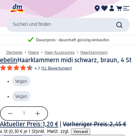
Suchen und finden
Dauerpreis - dauerhaft günstig einkaufen
Startseite
Haare
Haar-Accessoires
Haarklammern
ebelin
Haarklammern midi schwarz, braun, 4 St
4.3
(
52 Bewertungen
)
Vegan
Vegan
Aktueller Preis:
1,20 €
|
Vorheriger Preis:
2,45 €
4 St (0,30 € je 1 St)
inkl. MwSt. zzgl.
Versand