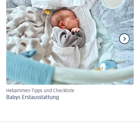
Hebammen-Tipps und Checkliste
Mi
Babys Erst­aus­stattung
Di