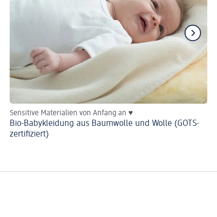
Sensitive Materialien von Anfang an ♥
He
Bio-Babykleidung aus Baumwolle und Wolle (GOTS-
Ba
zertifiziert)