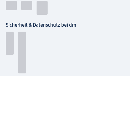
Sicherheit & Datenschutz bei dm
Zahlungsarten bei dm
Bei dm-med können die Zahlungsarten abweichen.