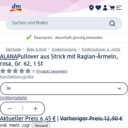
Suchen und finden
Dauerpreis - dauerhaft günstig einkaufen
Startseite
Baby & Kind
Kinderkleidung
Kinderpullover & -shirts
ALANA
Pullover aus Strick mit Raglan-Ärmeln,
rosa, Gr. 62, 1 St
0
(
Produkt bewerten
)
Konfektionsgröße
Größentabelle
Aktueller Preis:
6,45 €
|
Vorheriger Preis:
12,90 €
inkl. MwSt. zzgl.
Versand