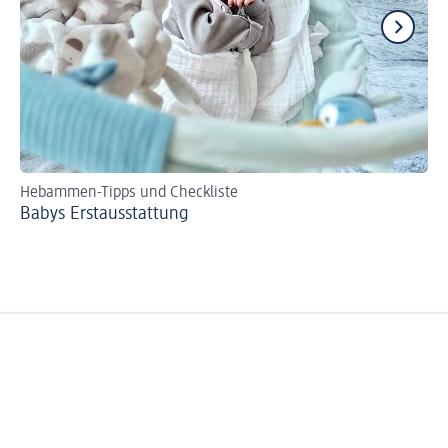
Hebammen-Tipps und Checkliste
Se
Babys Erst­aus­stattung
Bi
zer