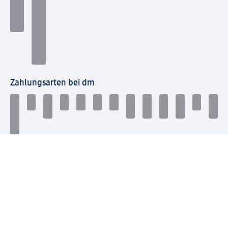
Zahlungsarten bei dm
Bei dm-med können die Zahlungsarten abweichen.
Mit dm verbinden
Jetzt die dm-App herunterladen