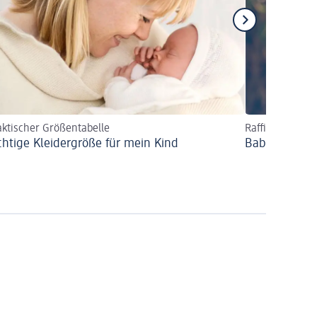
aktischer Größentabelle
Raffinierte Fle
ichtige Kleidergröße für mein Kind
Babykleidung