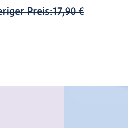
riger Preis:
17,90 €