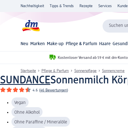
Nachhaltigkeit
Tipps & Trends
Rezepte
Services
Kunde
Suchen un
Neu
Marken
Make-up
Pflege & Parfum
Haare
Gesund
Kostenloser Versand ab 59 € mit dm-Konto
Startseite
Pflege & Parfum
Sonnenpflege
Sonnencreme
SUNDANCE
Sonnenmilch Körp
4.6
(
46 Bewertungen
)
Vegan
Ohne Alkohol
Ohne Paraffine / Mineralöle