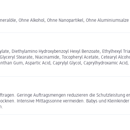
neralöle, Ohne Alkohol, Ohne Nanopartikel, Ohne Aluminiumsalze (
icylate, Diethylamino Hydroxybenzoyl Hexyl Benzoate, Ethylhexyl Tr
lyceryl Stearate, Niacinamide, Tocopheryl Acetate, Cetearyl Alcoh
nthan Gum, Aspartic Acid, Caprylyl Glycol, Caprylhydroxamic Acid
ftragen. Geringe Auftragsmengen reduzieren die Schutzleistung e
knen. Intensive Mittagssonne vermeiden. Babys und Kleinkinder 
n.