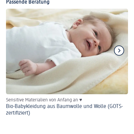
Passende Beratung
Sensitive Materialien von Anfang an ♥
He
Bio-Babykleidung aus Baumwolle und Wolle (GOTS-
Ba
zertifiziert)