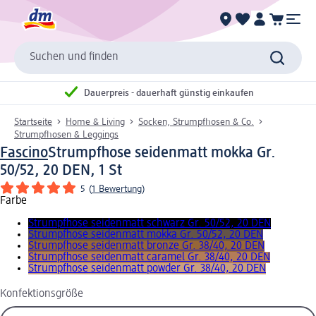
Suchen und finden
Dauerpreis - dauerhaft günstig einkaufen
Startseite
Home & Living
Socken, Strumpfhosen & Co.
Strumpfhosen & Leggings
Fascino
Strumpfhose seidenmatt mokka Gr.
50/52, 20 DEN, 1 St
5
(
1 Bewertung
)
Farbe
Strumpfhose seidenmatt schwarz Gr. 50/52, 20 DEN
Strumpfhose seidenmatt mokka Gr. 50/52, 20 DEN
Strumpfhose seidenmatt bronze Gr. 38/40, 20 DEN
Strumpfhose seidenmatt caramel Gr. 38/40, 20 DEN
Strumpfhose seidenmatt powder Gr. 38/40, 20 DEN
Konfektionsgröße