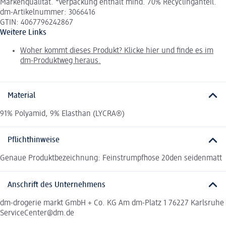
Markenqualität. *Verpackung enthält mind. 70% Recyclinganteil.
dm-Artikelnummer: 3066416
GTIN: 4067796242867
Weitere Links
Woher kommt dieses Produkt? Klicke hier und finde es im
dm-Produktweg heraus.
Material
91% Polyamid, 9% Elasthan (LYCRA®)
Pflichthinweise
Genaue Produktbezeichnung: Feinstrumpfhose 20den seidenmatt
Anschrift des Unternehmens
dm-drogerie markt GmbH + Co. KG Am dm-Platz 1 76227 Karlsruhe
ServiceCenter@dm.de