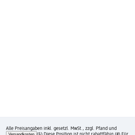
Alle Preisangaben inkl. gesetzl. MwSt., zzgl. Pfand und
Versandkosten
(§) Diese Position ist nicht rabattfähig.
(#) Für