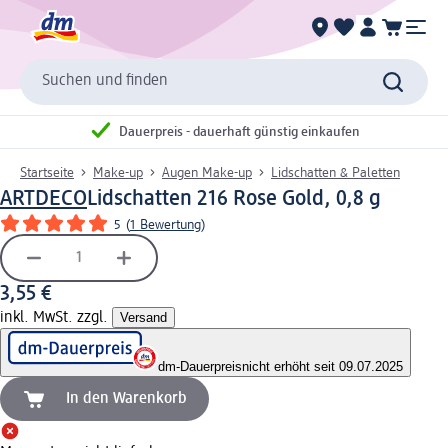
Suchen und finden
Dauerpreis - dauerhaft günstig einkaufen
Startseite
Make-up
Augen Make-up
Lidschatten & Paletten
ARTDECO
Lidschatten 216 Rose Gold, 0,8 g
5
(
1 Bewertung
)
3,55 €
inkl. MwSt. zzgl.
Versand
dm-Dauerpreis
nicht erhöht seit 09.07.2025
In den Warenkorb