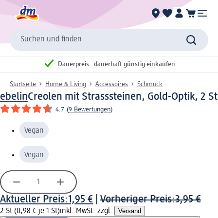
Suchen und finden
Dauerpreis - dauerhaft günstig einkaufen
Startseite
Home & Living
Accessoires
Schmuck
ebelin
Creolen mit Strasssteinen, Gold-Optik, 2 St
4.7
(
9 Bewertungen
)
Vegan
Vegan
Aktueller Preis:
1,95 €
|
Vorheriger Preis:
3,95 €
2 St (0,98 € je 1 St)
inkl. MwSt. zzgl.
Versand