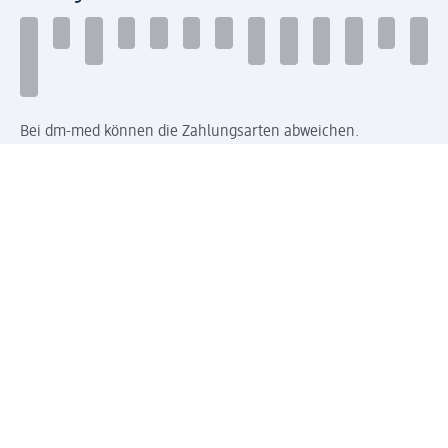
Bei dm-med können die Zahlungsarten abweichen.
Mit dm verbinden
Jetzt die dm-App herunterladen
Impressum dm
Datenschutz dm
Einwilligungsverwaltung
Nutzungsbedingungen