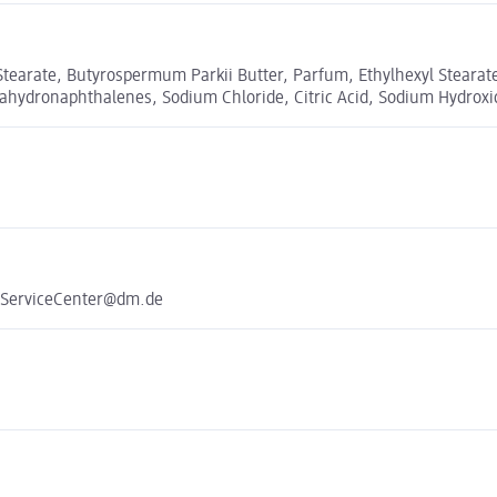
yl Stearate, Butyrospermum Parkii Butter, Parfum, Ethylhexyl Stear
ctahydronaphthalenes, Sodium Chloride, Citric Acid, Sodium Hydroxi
e ServiceCenter@dm.de