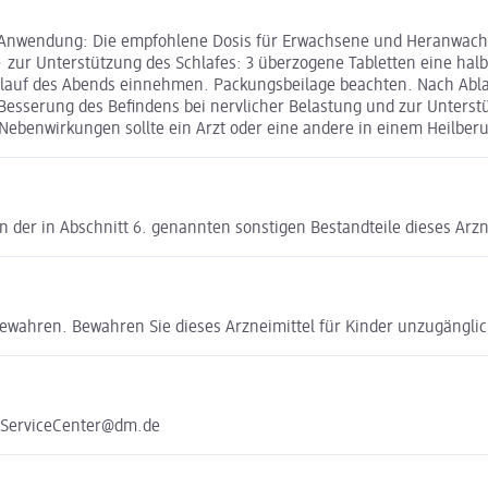
 Anwendung: Die empfohlene Dosis für Erwachsene und Heranwachse
 • zur Unterstützung des Schlafes: 3 überzogene Tabletten eine hal
Verlauf des Abends einnehmen. Packungsbeilage beachten. Nach Abl
ur Besserung des Befindens bei nervlicher Belastung und zur Unter
ebenwirkungen sollte ein Arzt oder eine andere in einem Heilberuf
n der in Abschnitt 6. genannten sonstigen Bestandteile dieses Arzn
bewahren. Bewahren Sie dieses Arzneimittel für Kinder unzugänglic
e ServiceCenter@dm.de