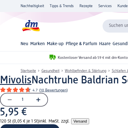
Nachhaltigkeit
Tipps & Trends
Rezepte
Services
Kunde
Suchen un
Neu
Marken
Make-up
Pflege & Parfum
Haare
Gesund
Kostenloser Versand ab 59 € mit dm-Konto
Startseite
Gesundheit
Wohlbefinden & Stärkung
Schlafen 
Mivolis
Nachtruhe Baldrian S
4.7
(
10 Bewertungen
)
5,95 €
120 St (0,05 € je 1 St)
inkl. MwSt. zzgl.
Versand