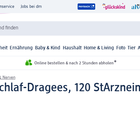
nservice
Jobs bei dm
d finden
heit
Ernährung
Baby & Kind
Haushalt
Home & Living
Foto
Tier
*
Online bestellen & nach 2 Stunden abholen
& Nerven
chlaf-Dragees, 120 St
Arzneim