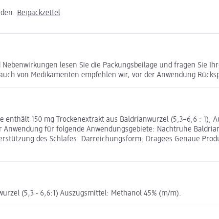
aden:
Beipackzettel
 Nebenwirkungen lesen Sie die Packungsbeilage und fragen Sie Ihre
brauch von Medikamenten empfehlen wir, vor der Anwendung Rücksp
e enthält 150 mg Trockenextrakt aus Baldrianwurzel (5,3–6,6 : 1), 
r Anwendung für folgende Anwendungsgebiete: Nachtruhe Baldrian Sc
nterstützung des Schlafes. Darreichungsform: Dragees Genaue Pro
wurzel (5,3 - 6,6:1) Auszugsmittel: Methanol 45% (m/m).