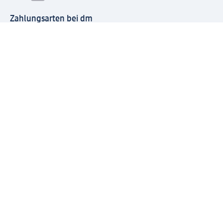
Zahlungsarten bei dm
Bei dm-med können die Zahlungsarten abweichen.
Mit dm verbinden
Jetzt die dm-App herunterladen