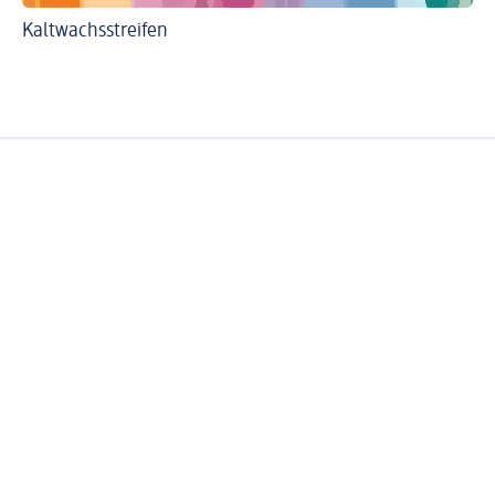
Kaltwachsstreifen
Wi
Ha