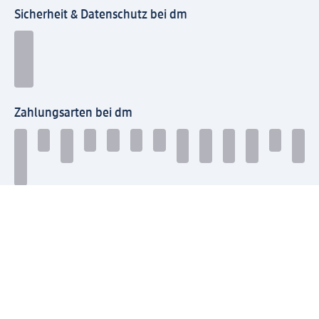
Sicherheit & Datenschutz bei dm
Zahlungsarten bei dm
Bei dm-med können die Zahlungsarten abweichen.
Mit dm verbinden
Jetzt die dm-App herunterladen