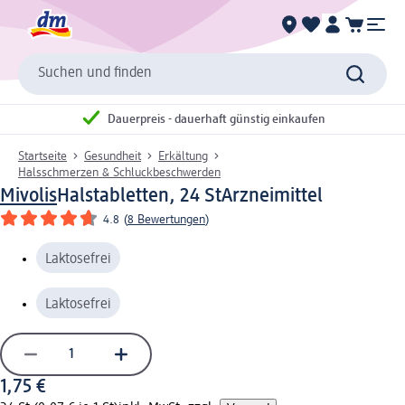
Suchen und finden
Dauerpreis - dauerhaft günstig einkaufen
Startseite
Gesundheit
Erkältung
Halsschmerzen & Schluckbeschwerden
Mivolis
Halstabletten, 24 St
Arzneimittel
4.8
(
8 Bewertungen
)
Laktosefrei
Laktosefrei
1,75 €