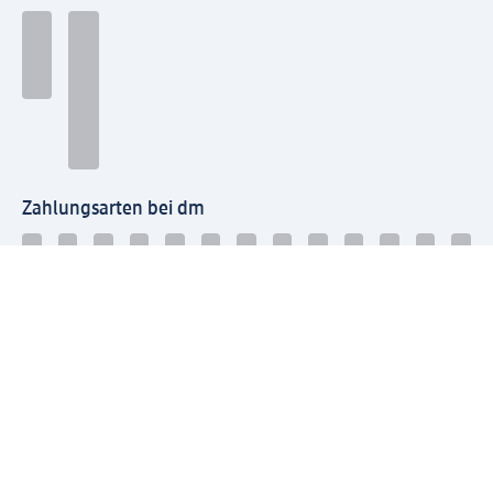
Zahlungsarten bei dm
Bei dm-med können die Zahlungsarten abweichen.
Mit dm verbinden