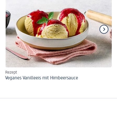
Rezept
Re
Veganes Vanilleeis mit Himbeersauce
Fr