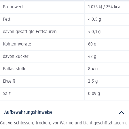
Brennwert
1.073 kJ / 254 kcal
Fett
< 0,5 g
davon gesättigte Fettsäuren
< 0,1 g
Kohlenhydrate
60 g
davon Zucker
42 g
Ballaststoffe
8,4 g
Eiweiß
2,5 g
Salz
0,09 g
Aufbewahrungshinweise
Gut verschlossen, trocken, vor Wärme und Licht geschützt lagern.