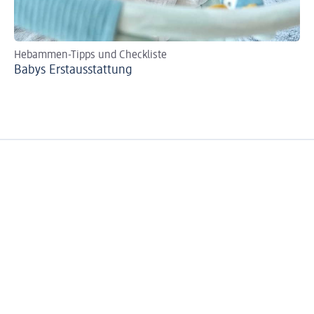
Hebammen-Tipps und Checkliste
Se
Babys Erst­aus­stattung
Bi
zer