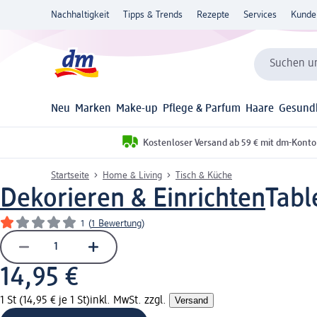
Nachhaltigkeit
Tipps & Trends
Rezepte
Services
Kunde
Suchen un
Neu
Marken
Make-up
Pflege & Parfum
Haare
Gesund
Kostenloser Versand ab 59 € mit dm-Konto
Startseite
Home & Living
Tisch & Küche
Dekorieren & Einrichten
Tabl
1
(
1 Bewertung
)
14,95 €
1 St (14,95 € je 1 St)
inkl. MwSt. zzgl.
Versand