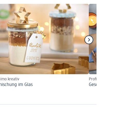
simo kreativ
Profissimo krea
ischung im Glas
Geschenke mi