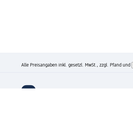
Alle Preisangaben inkl. gesetzl. MwSt., zzgl. Pfand und
Wie gefällt Dir diese Seite?
Unternehmen
Jobs
Services
Kundenservice
Ges