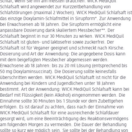
Schlaf, wenn Sie ihn am meisten brauchen. WICK MediQuil
Schlafsaft wird angewendet zur Kurzzeitbehandlung von
Schlafstörungen (maximal 2 Wochen). WICK MediQuil Schlafsaft ist
das einzige Doxylamin-Schlafmittel in Sirupform*. Zur Anwendung
bei Erwachsenen ab 18 Jahren. Die Sirupform ermöglicht eine
anpassbare Dosierung dank skaliertem Messbecher**. Der
Schlafsaft beginnt in nur 30 Minuten zu wirken. WICK MediQuil
Schlafsaft ist gluten- und laktosefrei sowie zuckerfrei. Der
Schlafsaft ist für Veganer geeignet und schmeckt nach Kirsche.
Dosierung und Art der Anwendung: Die angegebene Dosis kann
mit dem beigefügten Messbecher abgemessen werden.
Erwachsene ab 18 Jahren: bis zu 20 ml Lösung (entsprechend bis
50 mg Doxylaminsuccinat). Die Dosierung sollte keinesfalls
überschritten werden. WICK MediQuil Schlafsaft ist nicht für die
Anwendung bei Kindern und Jugendlichen unter 18 Jahren
bestimmt. Art der Anwendung: WICK MediQuil Schlafsaft kann bei
Bedarf mit Flüssigkeit (kein Alkohol) eingenommen werden. Die
Einnahme sollte 30 Minuten bis 1 Stunde vor dem Zubettgehen
erfolgen. Es ist darauf zu achten, dass nach der Einnahme von
WICK MediQuil Schlafsaft für eine ausreichende Schlafdauer
gesorgt wird, um eine Beeinträchtigung des Reaktionsvermögens
am folgenden Morgen zu vermeiden. Die Dauer der Behandlung
sollte so kurz wie möglich sein. Sie sollte bei der Behandlung von