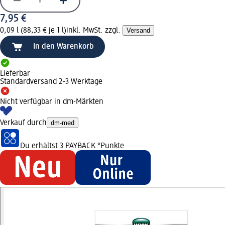
7,95 €
0,09 l (88,33 € je 1 l)
inkl. MwSt. zzgl.
Versand
In den Warenkorb
Lieferbar
Standardversand 2-3 Werktage
Nicht verfügbar in dm-Märkten
Verkauf durch
dm-med
Du erhältst
3 PAYBACK
°Punkte