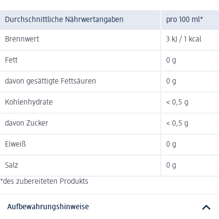
Durchschnittliche Nährwertangaben
pro 100 ml*
Brennwert
3 kJ / 1 kcal
Fett
0 g
davon gesättigte Fettsäuren
0 g
Kohlenhydrate
< 0,5 g
davon Zucker
< 0,5 g
Eiweiß
0 g
Salz
0 g
*des zubereiteten Produkts
Aufbewahrungshinweise