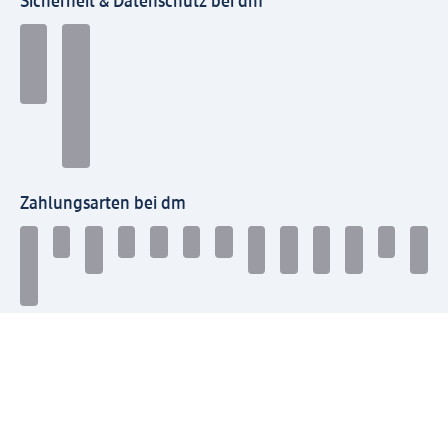
Sicherheit & Datenschutz bei dm
Zahlungsarten bei dm
Bei dm-med können die Zahlungsarten abweichen.
Mit dm verbinden