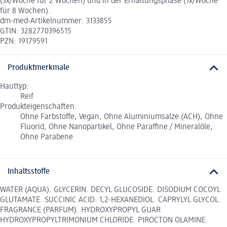
(3x/Woche für 2 Wochen) und in der Erhaltungsphase (1x/Woche
für 8 Wochen).
dm-med-Artikelnummer: 3133855
GTIN: 3282770396515
PZN: 19179591
Produktmerkmale
Hauttyp:
Reif
Produkteigenschaften:
Ohne Farbstoffe, Vegan, Ohne Aluminiumsalze (ACH), Ohne
Fluorid, Ohne Nanopartikel, Ohne Paraffine / Mineralöle,
Ohne Parabene
Inhaltsstoffe
WATER (AQUA). GLYCERIN. DECYL GLUCOSIDE. DISODIUM COCOYL
GLUTAMATE. SUCCINIC ACID. 1,2-HEXANEDIOL. CAPRYLYL GLYCOL.
FRAGRANCE (PARFUM). HYDROXYPROPYL GUAR
HYDROXYPROPYLTRIMONIUM CHLORIDE. PIROCTON OLAMINE.