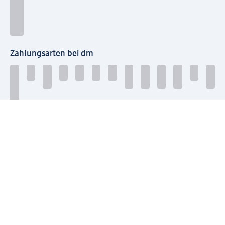
Zahlungsarten bei dm
Bei dm-med können die Zahlungsarten abweichen.
Mit dm verbinden
Jetzt die dm-App herunterladen