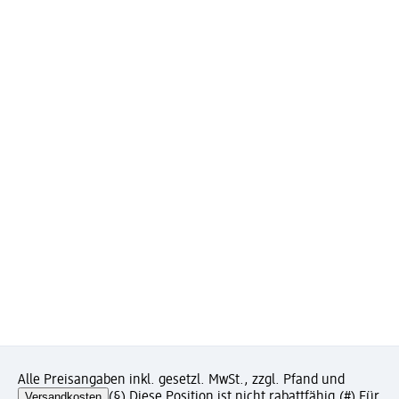
Alle Preisangaben inkl. gesetzl. MwSt., zzgl. Pfand und
Versandkosten
(§) Diese Position ist nicht rabattfähig.
(#) Für